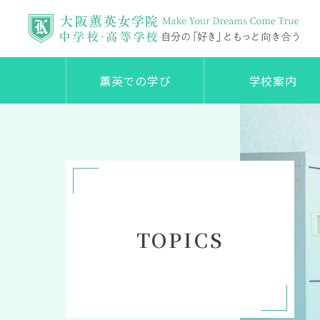
薫英での学び
学校案内
TOPICS