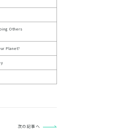
ping Others
Our Planet?
ey
次の記事へ