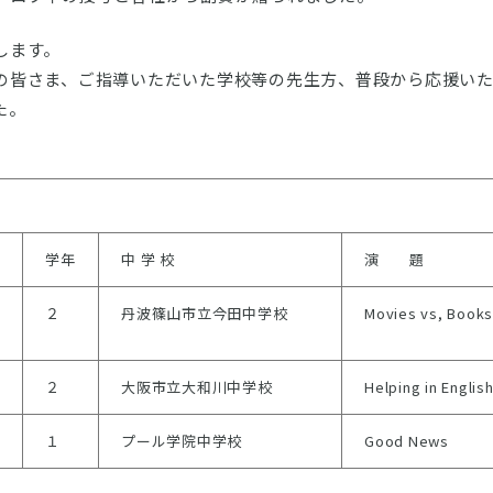
します。
の皆さま、ご指導いただいた学校等の先生方、普段から応援い
た。
学年
中 学 校
演 題
２
丹波篠山市立今田中学校
Movies vs, Books
２
大阪市立大和川中学校
Helping in Englis
１
プール学院中学校
Good News