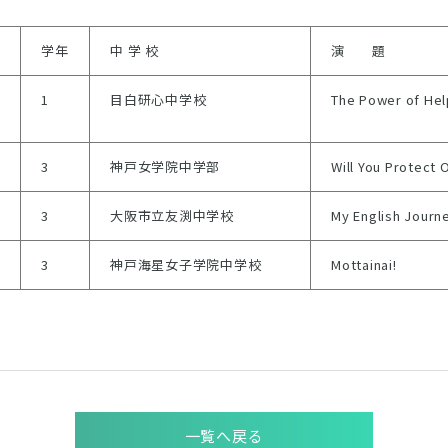
学年
中 学 校
演 題
1
目白研心中学校
The Power of Hel
3
神戸女学院中学部
Will You Protect 
3
大阪市立友渕中学校
My English Journ
3
神戸海星女子学院中学校
Mottainai!
一覧へ戻る