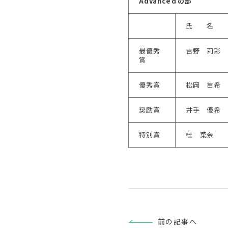
Advance
ｄの部
氏 名
最優秀
吉野 莉彩
賞
優秀賞
松岡 苗希
奨励賞
井手 優希
特別賞
桂 菜奈
前の記事へ