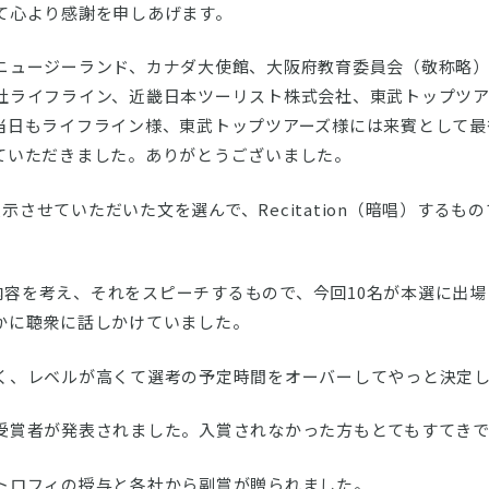
て心より感謝を申しあげます。
ニュージーランド、カナダ大使館、大阪府教育委員会（敬称略
社ライフライン、近畿日本ツーリスト株式会社、東武トップツア
当日もライフライン様、東武トップツアーズ様には来賓として最
ていただきました。ありがとうございました。
ら提示させていただいた文を選んで、Recitation（暗唱）する
人が内容を考え、それをスピーチするもので、今回10名が本選に出
かに聴衆に話しかけていました。
く、レベルが高くて選考の予定時間をオーバーしてやっと決定
受賞者が発表されました。入賞されなかった方もとてもすてき
トロフィの授与と各社から副賞が贈られました。