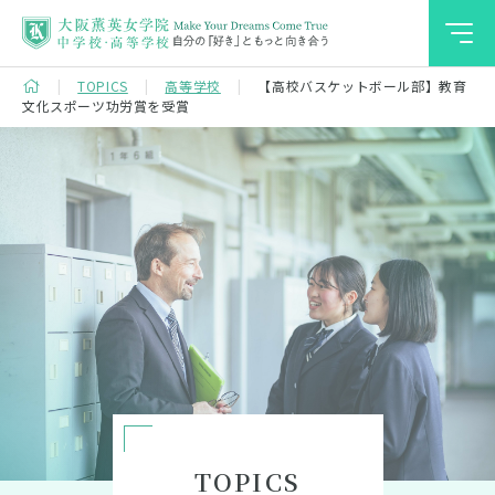
薫英での学び
TOPICS
高等学校
【高校バスケットボール部】教育
文化スポーツ功労賞を受賞
学校案内
学校生活
進路・進学
入試情報
中学受験をお考えの方へ
TOPICS
高校受験をお考えの方へ