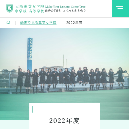
薫英での学び
動画で見る薫英女学院
2022年度
学校案内
学校生活
進路・進学
入試情報
中学受験をお考えの方へ
2022年度
高校受験をお考えの方へ