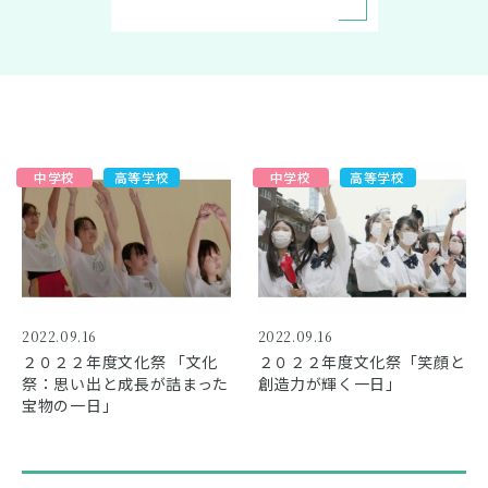
卒業生の方へ
在校生の方へ
中学校
高等学校
中学校
高等学校
緊急時等の対応
交通アクセス
資料請求
お問い合わせ
2022.09.16
2022.09.16
２０２２年度文化祭 「文化
２０２２年度文化祭「笑顔と
祭：思い出と成長が詰まった
創造力が輝く一日」
宝物の一日」